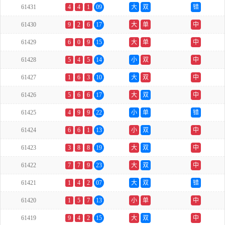
61431
4
4
1
09
大
双
错
61430
9
2
6
17
大
单
中
61429
6
0
9
15
大
单
中
61428
5
4
5
14
小
双
中
61427
1
6
3
10
大
双
中
61426
5
6
6
17
大
双
中
61425
4
9
9
22
小
单
错
61424
6
6
1
13
小
双
中
61423
3
8
8
19
大
双
中
61422
7
7
9
23
大
双
中
61421
1
4
2
07
大
双
错
61420
1
5
7
13
小
单
中
61419
9
4
2
15
大
双
中