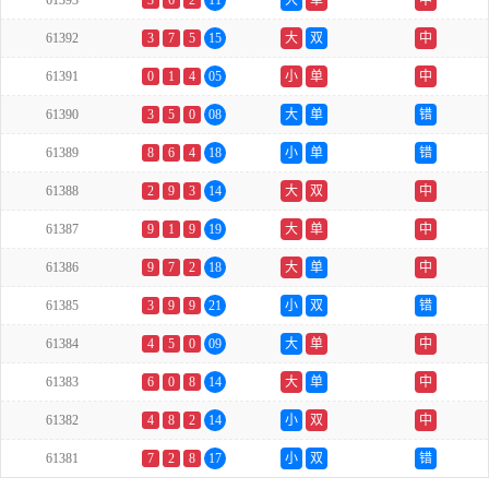
61393
3
6
2
11
大
单
中
61392
3
7
5
15
大
双
中
61391
0
1
4
05
小
单
中
61390
3
5
0
08
大
单
错
61389
8
6
4
18
小
单
错
61388
2
9
3
14
大
双
中
61387
9
1
9
19
大
单
中
61386
9
7
2
18
大
单
中
61385
3
9
9
21
小
双
错
61384
4
5
0
09
大
单
中
61383
6
0
8
14
大
单
中
61382
4
8
2
14
小
双
中
61381
7
2
8
17
小
双
错