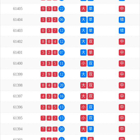
61405
9
5
8
22
大
单
中
61404
1
3
2
06
大
单
错
61403
0
5
7
12
大
单
错
61402
8
0
4
12
大
双
中
61401
5
2
0
07
大
单
中
61400
3
3
5
11
小
双
中
61399
2
9
1
12
大
双
中
61398
8
4
8
20
大
双
中
61397
4
3
9
16
大
双
中
61396
2
6
5
13
小
双
中
61395
7
4
2
13
小
双
中
61394
7
4
9
20
大
单
中