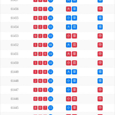
61457
1
9
3
13
大
双
错
61456
0
9
7
16
大
单
中
61455
4
9
3
16
小
单
错
61454
0
2
1
03
大
双
错
61453
0
2
1
03
小
单
中
61452
1
0
7
08
大
双
中
61451
8
2
9
19
大
单
中
61450
1
5
4
10
小
双
中
61449
1
3
8
12
大
单
错
61448
2
6
8
16
小
单
错
61447
1
9
5
15
小
单
中
61446
0
2
2
04
小
双
中
61445
8
0
7
15
小
单
中