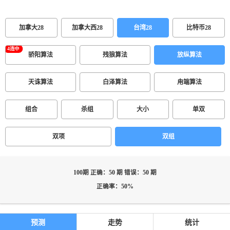
加拿大28
加拿大西28
台湾28
比特币28
骄阳算法
残狼算法
放纵算法
天诛算法
白泽算法
甪端算法
组合
杀组
大小
单双
双项
双组
100期 正确：50 期 错误：50 期
正确率：50%
预测
走势
统计