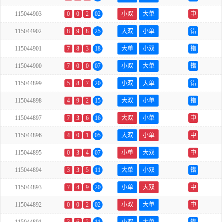
115044903
0
0
2
02
小双
大单
中
115044902
8
9
8
25
大双
小单
错
115044901
7
8
3
18
大单
小双
错
115044900
7
0
0
07
小双
大单
错
115044899
5
8
7
20
小双
大单
错
115044898
4
9
2
15
大双
小单
错
115044897
7
3
6
16
大双
小单
中
115044896
4
0
1
05
大双
小单
中
115044895
0
3
4
07
小单
大双
中
115044894
3
3
5
11
大单
小双
错
115044893
7
4
9
20
小单
大双
中
115044892
0
0
2
02
小双
大单
中