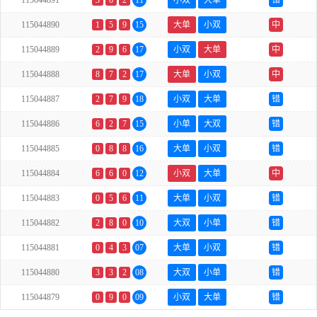
115044891
3
6
2
11
小双
大单
错
115044890
1
5
9
15
大单
小双
中
115044889
2
9
6
17
小双
大单
中
115044888
8
7
2
17
大单
小双
中
115044887
2
7
9
18
小双
大单
错
115044886
6
2
7
15
小单
大双
错
115044885
0
8
8
16
大单
小双
错
115044884
6
6
0
12
小双
大单
中
115044883
0
5
6
11
大单
小双
错
115044882
2
8
0
10
大双
小单
错
115044881
0
4
3
07
大单
小双
错
115044880
3
3
2
08
大双
小单
错
115044879
0
9
0
09
小双
大单
错