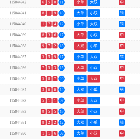
115044942
6
5
0
11
小单
大双
中
115044941
8
1
9
18
大单
小双
错
115044940
1
7
4
12
小单
大双
错
115044939
8
3
6
17
大单
小双
中
115044938
9
7
2
18
大双
小单
中
115044937
3
5
9
17
小单
大双
错
115044936
7
5
3
15
大单
小双
中
115044935
5
8
7
20
小单
大双
中
115044934
3
6
6
15
大双
小单
错
115044933
5
1
1
07
小单
大双
中
115044932
9
5
5
19
大单
小双
中
115044931
8
2
2
12
大双
小单
错
115044930
1
1
6
08
大单
小双
中