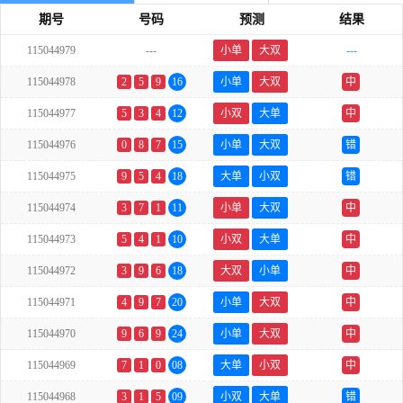
期号
号码
预测
结果
115044979
---
小单
大双
---
115044978
2
5
9
16
小单
大双
中
115044977
5
3
4
12
小双
大单
中
115044976
0
8
7
15
小单
大双
错
115044975
9
5
4
18
大单
小双
错
115044974
3
7
1
11
小单
大双
中
115044973
5
4
1
10
小双
大单
中
115044972
3
9
6
18
大双
小单
中
115044971
4
9
7
20
小单
大双
中
115044970
9
6
9
24
小单
大双
中
115044969
7
1
0
08
大单
小双
中
115044968
3
1
5
09
小双
大单
错