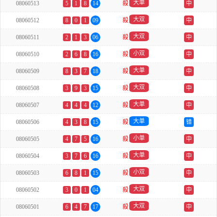
大单
08060513
5
1
8
14
殺
中
大双
08060512
8
0
1
09
殺
中
大双
08060511
2
1
3
06
殺
中
小双
08060510
2
6
8
16
殺
中
大单
08060509
8
3
7
18
殺
中
大双
08060508
3
9
3
15
殺
中
大单
08060507
4
4
4
12
殺
中
大单
08060506
4
3
8
15
殺
错
小单
08060505
4
7
5
16
殺
中
大单
08060504
3
7
6
16
殺
中
小双
08060503
6
8
1
15
殺
中
大双
08060502
3
0
1
04
殺
中
大双
08060501
6
4
7
17
殺
中