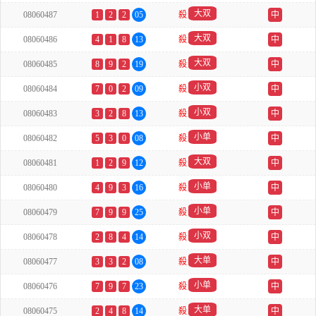
大双
08060487
1
2
2
05
殺
中
大双
08060486
4
1
8
13
殺
中
大双
08060485
8
9
2
19
殺
中
小双
08060484
7
0
2
09
殺
中
小双
08060483
3
2
8
13
殺
中
小单
08060482
5
3
0
08
殺
中
大双
08060481
1
2
9
12
殺
中
小单
08060480
4
9
3
16
殺
中
小单
08060479
7
9
9
25
殺
中
小双
08060478
2
8
4
14
殺
中
大单
08060477
3
3
2
08
殺
中
小单
08060476
7
9
7
23
殺
中
大单
08060475
2
4
8
14
殺
中