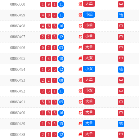
大单
08060500
1
9
1
11
殺
中
小单
08060499
4
0
7
11
殺
错
小单
08060498
4
6
6
16
殺
中
小单
08060497
2
2
8
12
殺
中
大单
08060496
0
2
1
03
殺
中
大双
08060495
1
3
6
10
殺
中
小双
08060494
1
5
6
12
殺
错
大单
08060493
2
2
4
08
殺
中
小双
08060492
7
3
1
11
殺
中
大单
08060491
5
0
0
05
殺
中
大单
08060490
1
9
6
16
殺
中
大单
08060489
1
9
5
15
殺
错
大单
08060488
2
1
9
12
殺
中