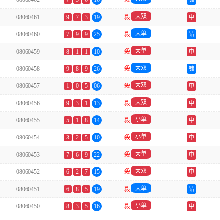
08060462
7
3
6
16
殺
错
大双
08060461
9
7
3
19
殺
中
大单
08060460
7
9
9
25
殺
错
大单
08060459
8
1
1
10
殺
中
大双
08060458
9
8
9
26
殺
错
大双
08060457
1
0
5
06
殺
中
大双
08060456
9
3
1
13
殺
中
小单
08060455
5
1
8
14
殺
中
小单
08060454
3
2
5
10
殺
中
大单
08060453
7
6
9
22
殺
中
大双
08060452
6
2
7
15
殺
中
大单
08060451
6
8
5
19
殺
错
小单
08060450
8
3
5
16
殺
中