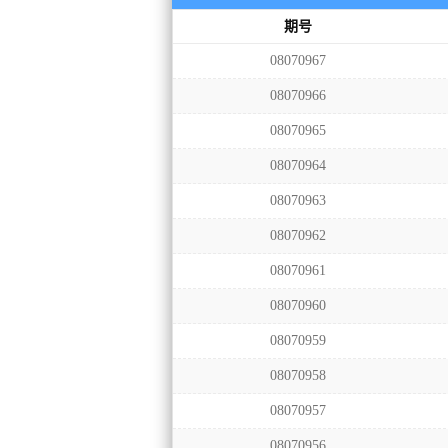
期号
08070967
08070966
08070965
08070964
08070963
08070962
08070961
08070960
08070959
08070958
08070957
08070956