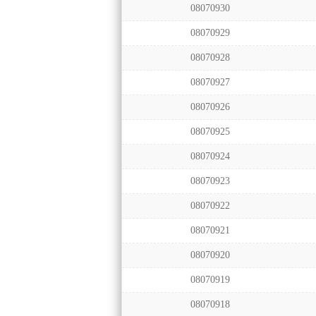
08070930
08070929
08070928
08070927
08070926
08070925
08070924
08070923
08070922
08070921
08070920
08070919
08070918