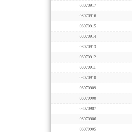
08070917
08070916
08070915
08070914
08070913
08070912
08070911
08070910
08070909
08070908
08070907
08070906
08070905