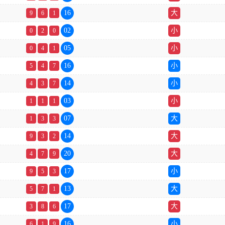
16
大
9
6
1
02
小
0
2
0
05
小
0
4
1
16
小
5
4
7
14
小
4
3
7
03
小
1
1
1
07
大
1
3
3
14
大
9
3
2
20
大
4
7
9
17
小
9
5
3
13
大
5
7
1
17
大
3
8
6
16
小
6
1
9