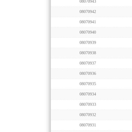
08070943
08070942
08070941
08070940
08070939
08070938
08070937
08070936
08070935
08070934
08070933
08070932
08070931