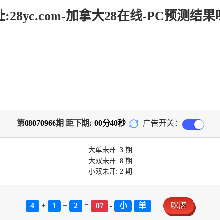
:28yc.com-加拿大28在线-PC预测结
第
08070966
期 距下期:
00
分
39
秒
广告开关：
大单
未开:
3
期
大双
未开:
8
期
小双
未开:
2
期
4
+
1
+
2
=
07
-
小
单
咪牌