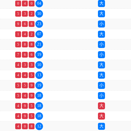
04
大
0
4
0
10
大
5
3
2
23
小
9
6
8
07
大
1
4
2
21
小
5
8
8
19
小
7
6
6
10
大
4
3
3
13
大
4
4
5
19
小
5
5
9
18
小
5
4
9
18
大
4
9
5
18
大
4
9
5
12
大
4
0
8