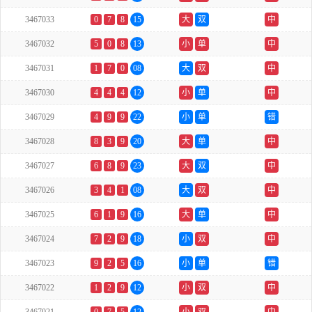
3467033
0
7
8
15
大
双
中
3467032
5
0
8
13
小
单
中
3467031
1
7
0
08
大
双
中
3467030
4
4
4
12
小
单
中
3467029
4
9
9
22
小
单
错
3467028
8
3
9
20
大
单
中
3467027
6
8
9
23
大
双
中
3467026
3
4
1
08
大
双
中
3467025
6
1
9
16
大
单
中
3467024
7
2
9
18
小
双
中
3467023
9
2
5
16
小
单
错
3467022
1
2
9
12
小
双
中