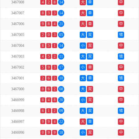
3467008
4
2
8
14
大
单
中
3467007
8
3
3
14
大
单
中
3467006
9
8
4
21
大
单
中
3467005
2
0
3
05
大
双
错
3467004
8
5
1
14
小
双
中
3467003
4
5
2
11
大
双
错
3467002
5
9
3
17
小
单
中
3467001
2
6
2
10
大
单
错
3467000
0
6
2
08
大
双
中
3466999
8
4
8
20
小
双
中
3466998
6
1
2
09
大
双
错
3466997
9
9
4
22
大
单
中
3466996
0
9
9
18
小
双
中