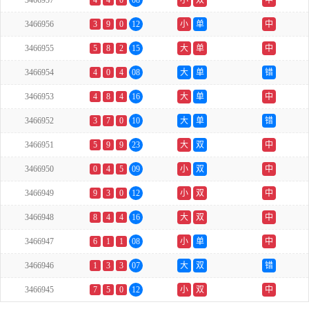
3466957
4
4
0
08
小
双
中
3466956
3
9
0
12
小
单
中
3466955
5
8
2
15
大
单
中
3466954
4
0
4
08
大
单
错
3466953
4
8
4
16
大
单
中
3466952
3
7
0
10
大
单
错
3466951
5
9
9
23
大
双
中
3466950
0
4
5
09
小
双
中
3466949
9
3
0
12
小
双
中
3466948
8
4
4
16
大
双
中
3466947
6
1
1
08
小
单
中
3466946
1
3
3
07
大
双
错
3466945
7
5
0
12
小
双
中