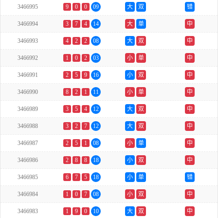
3466995
9
0
0
09
大
双
错
3466994
3
7
4
14
大
单
中
3466993
4
2
2
08
大
双
中
3466992
1
0
2
03
小
单
中
3466991
2
5
9
16
小
双
中
3466990
8
2
1
11
小
单
中
3466989
3
5
4
12
大
双
中
3466988
3
2
7
12
大
双
中
3466987
2
5
1
08
小
单
中
3466986
2
8
8
18
小
双
中
3466985
6
7
5
18
小
单
错
3466984
1
0
7
08
小
双
中
3466983
1
9
0
10
大
双
中