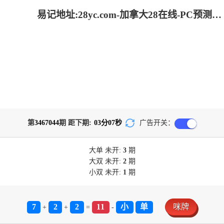
易记地址:28yc.com-加拿大28在线-PC预测结果咪牌网站
第
3467044
期 距下期:
03
分
07
秒
广告开关：
大单
未开:
3
期
大双
未开:
2
期
小双
未开:
1
期
7
2
2
11
小
单
咪牌
+
+
=
-